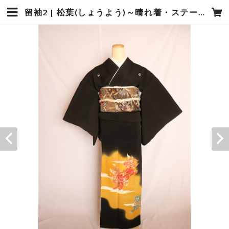
留袖2 | 松葉(しょうよう)～晴れ着・ステージ衣装 着物宅配レンタル～島根県松江市